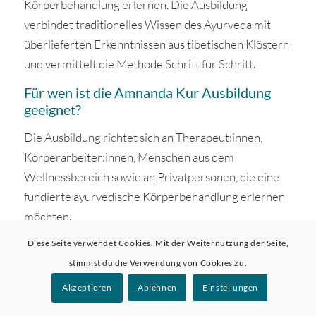
Körperbehandlung erlernen. Die Ausbildung
verbindet traditionelles Wissen des Ayurveda mit
überlieferten Erkenntnissen aus tibetischen Klöstern
und vermittelt die Methode Schritt für Schritt.
Für wen ist die Amnanda Kur Ausbildung
geeignet?
Die Ausbildung richtet sich an Therapeut:innen,
Körperarbeiter:innen, Menschen aus dem
Wellnessbereich sowie an Privatpersonen, die eine
fundierte ayurvedische Körperbehandlung erlernen
möchten.
Diese Seite verwendet Cookies. Mit der Weiternutzung der Seite,
Besonders geeignet ist sie für Heilpraktiker:innen,
stimmst du die Verwendung von Cookies zu.
Physiotherapeut:innen, Ayurveda-Therapeut:innen,
Masseur:innen, Yogalehrer:innen und andere
Akzeptieren
Ablehnen
Einstellungen
Menschen mit Interesse an ganzheitlicher